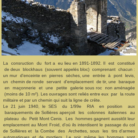
La consruction du fort a eu lieu en 1891-1892. Il est constitué
de deux blockhaus (souvent appelés bloc) comprenant chacun :
un mur d'enceinte en pierres sèches, une entrée à pont levis,
un chemin de ronde servant d'emplacement de tir, une baraque
en maçonnerie et une petite galerie sous roc non aménagée
(moins de 10 m²). Les ouvrages sont reliés entre eux par la route
militaire et par un chemin qui suit la ligne de crête.
Le 21 juin 1940, le SES du 1/99e RIA en position aux
baraquements de Sollières aperçoit les colonnes italiennes au
plateau du Petit Mont Cenis. Les hommes gagnent aussitôt leur
emplacement au Mont Froid, d'où ils interdisent le passage du col
de Sollières et la Combe des Archettes, sous les tirs d'armes
automatiques et de mortiers. Le soir même les hommes sont