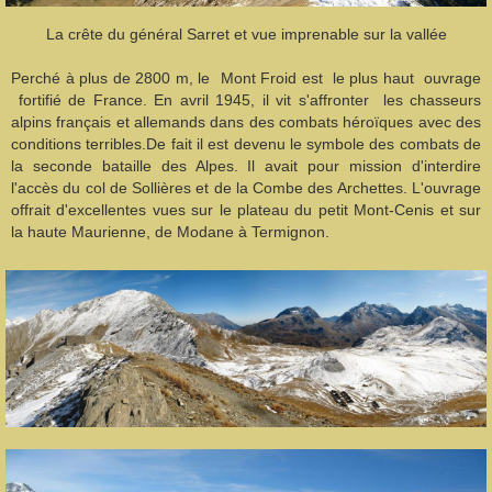
La crête du général Sarret et vue imprenable sur la vallée
Perché à plus de 2800 m, le Mont Froid est le plus haut ouvrage
fortifié de France. En avril 1945, il vit s'affronter les chasseurs
alpins français et allemands dans des combats héroïques avec des
conditions terribles.De fait il est devenu le symbole des combats de
la seconde bataille des Alpes. Il avait pour mission d'interdire
l'accès du col de Sollières et de la Combe des Archettes. L'ouvrage
offrait d'excellentes vues sur le plateau du petit Mont-Cenis et sur
la haute Maurienne, de Modane à Termignon.