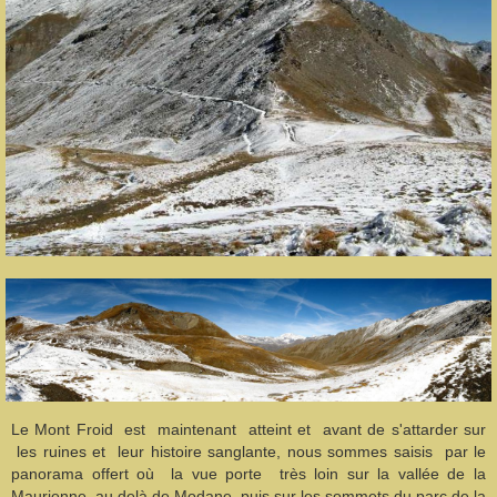
Le Mont Froid est maintenant atteint et avant de s'attarder sur
les ruines et leur histoire sanglante, nous sommes saisis par le
panorama offert où la vue porte très loin sur la vallée de la
Maurienne, au delà de Modane, puis sur les sommets du parc de la