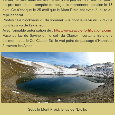
en profitant d'une tempête de neige, ils reprennent position le 13
avril. Ce n'est que le 25 avril que le Mont Froid est évacué, suite au
repli général.
Photos : Le blockhaus vu du sommet - le pont levis vu du Sud - Le
pont levis vu de l'extérieur.
Avec l'aimable autorisation de :
http://www.savoie-fortifications.com
Face au lac de Savine et le col du Clapier - certains historiens
estiment que le Col Clapier fût le vrai point de passage d'Hannibal
à travers les Alpes
Sous le Mont Froid, le lac de l'Etoile.