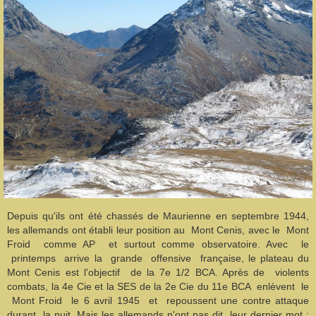
Depuis qu'ils ont été chassés de Maurienne en septembre 1944,
les allemands ont établi leur position au Mont Cenis, avec le Mont
Froid comme AP et surtout comme observatoire. Avec le
printemps arrive la grande offensive française, le plateau du
Mont Cenis est l'objectif de la 7e 1/2 BCA. Après de violents
combats, la 4e Cie et la SES de la 2e Cie du 11e BCA enlèvent le
Mont Froid le 6 avril 1945 et repoussent une contre attaque
durant la nuit. Mais les allemands n'ont pas dit leur dernier mot :