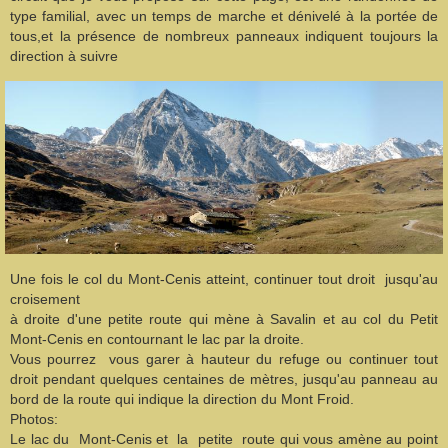
type familial, avec un temps de marche et dénivelé à la portée de
tous,et la présence de nombreux panneaux indiquent toujours la
direction à suivre
Une fois le col du Mont-Cenis atteint, continuer tout droit jusqu'au
croisement
à droite d'une petite route qui mène à Savalin et au col du Petit
Mont-Cenis en contournant le lac par la droite.
Vous pourrez vous garer à hauteur du refuge ou continuer tout
droit pendant quelques centaines de mètres, jusqu'au panneau au
bord de la route qui indique la direction du Mont Froid.
Photos:
Le lac du Mont-Cenis et la petite route qui vous amène au point