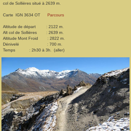
col de Sollières situé à 2639 m.
Carte IGN 3634 OT
Parcours
Altitude de départ : 2122 m.
Alt col de Sollières : 2639 m.
Altitude Mont Froid : 2822 m.
Dénivelé : 700 m.
Temps : 2h30 à 3h. (aller)