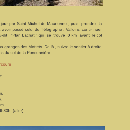
jour par Saint Michel de Maurienne , puis prendre la
s avoir passé celui du Télégraphe , Valloire, conti- nuer
eu-dit "Plan Lachat " qui se trouve 8 km avant le col
ux granges des Mottets. De là , suivre le sentier à droite
uis du col de la Ponsonnière.
rcours
m.
.
.
m.
m.
m.
 (aller)