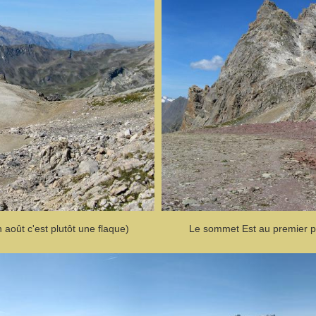
n août c'est plutôt une flaque)
Le sommet Est au premier pl