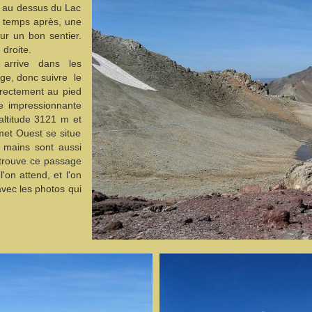
e au dessus du Lac
e temps après, une
ur un bon sentier.
 droite.
n arrive dans les
ge, donc suivre le
rectement au pied
e impressionnante
altitude 3121 m et
met Ouest se situe
 mains sont aussi
 trouve ce passage
on attend, et l'on
vec les photos qui