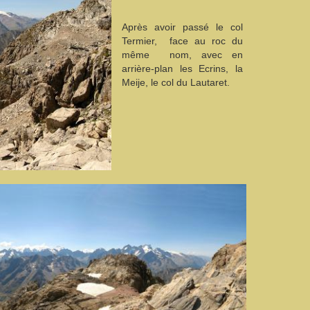
Après avoir passé le col
Termier, face au roc du
même nom, avec en
arrière-plan les Ecrins, la
Meije, le col du Lautaret.