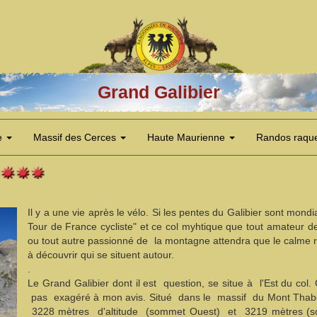
Grand Galibier
e
Massif des Cerces
Haute Maurienne
Randos raqu
Il y a une vie après le vélo. Si les pentes du Galibier sont m
Tour de France cycliste" et ce col myhtique que tout amateur de
ou tout autre passionné de la montagne attendra que le calme r
à découvrir qui se situent autour.
.
Le Grand Galibier dont il est question, se situe à l'Est du col. 
pas exagéré à mon avis. Situé dans le massif du Mont Thabo
3228 mètres d'altitude (sommet Ouest) et 3219 mètres (som