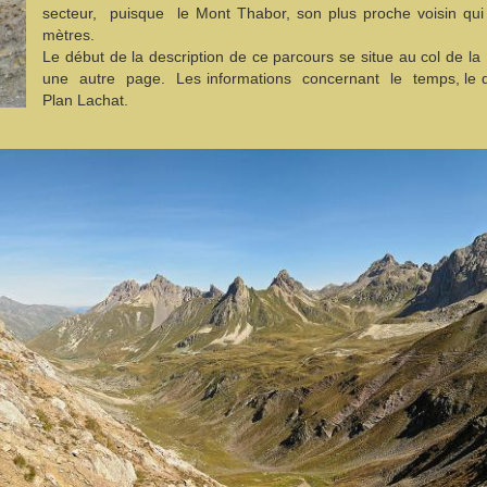
secteur, puisque le Mont Thabor, son plus proche voisin qui v
mètres.
Le début de la description de ce parcours se situe au col de 
une autre page. Les informations concernant le temps, le d
Plan Lachat.