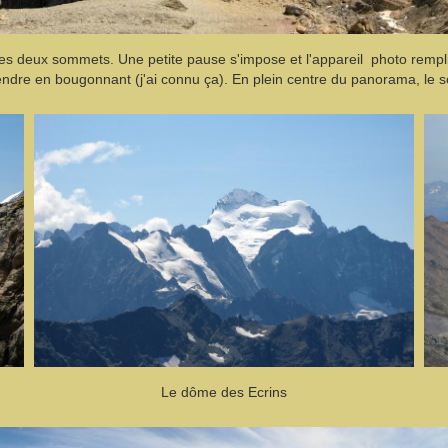
les deux sommets. Une petite pause s'impose et l'appareil photo rempli
dre en bougonnant (j'ai connu ça). En plein centre du panorama, le 
Le dôme des Ecrins